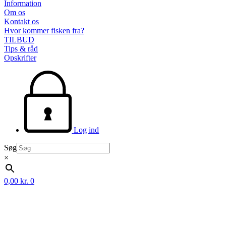
Information
Om os
Kontakt os
Hvor kommer fisken fra?
TILBUD
Tips & råd
Opskrifter
Log ind
Søg
×
0,00
kr.
0