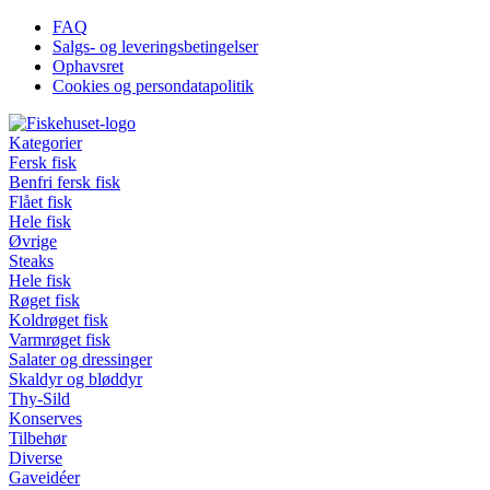
Videre
FAQ
til
Salgs- og leveringsbetingelser
indhold
Ophavsret
Cookies og persondatapolitik
Kategorier
Fersk fisk
Benfri fersk fisk
Flået fisk
Hele fisk
Øvrige
Steaks
Hele fisk
Røget fisk
Koldrøget fisk
Varmrøget fisk
Salater og dressinger
Skaldyr og bløddyr
Thy-Sild
Konserves
Tilbehør
Diverse
Gaveidéer