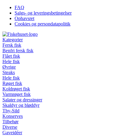
Videre
FAQ
til
Salgs- og leveringsbetingelser
indhold
Ophavsret
Cookies og persondatapolitik
Kategorier
Fersk fisk
Benfri fersk fisk
Flået fisk
Hele fisk
Øvrige
Steaks
Hele fisk
Røget fisk
Koldrøget fisk
Varmrøget fisk
Salater og dressinger
Skaldyr og bløddyr
Thy-Sild
Konserves
Tilbehør
Diverse
Gaveidéer