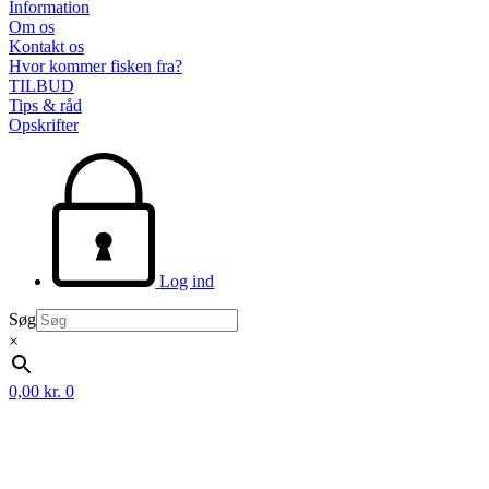
Information
Om os
Kontakt os
Hvor kommer fisken fra?
TILBUD
Tips & råd
Opskrifter
Log ind
Søg
×
0,00
kr.
0