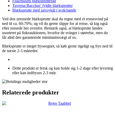
Fiskehusets blækspruttefad
Taverna Bacchus’ fyldte blæksprutter
Blæksprutte med savoykål i wok/pande
Ved den urensede blæksprutte skal du regne med et rensesvind på
ned til ca. 60-70%, og vil du gerne slippe for at rense, så kig også
efter rensede her ovenfor. Bemærk også, at blæksprutte landes
usorteret på fiskeauktionen, hvorfor de svinger i størrelse, men du
får altid den garanterede minimumsvægt af os.
Blæksprutte er meget fryseegnet, så køb gerne rigeligt og frys ned til
de næste 2-3 måneder.
Dette produkt er fersk og kan holde sig 1-2 dage efter levering
eller kan indfryses 2-3 mdr.
Relaterede produkter