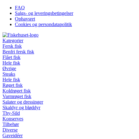
Videre
FAQ
til
Salgs- og leveringsbetingelser
indhold
Ophavsret
Cookies og persondatapolitik
Kategorier
Fersk fisk
Benfri fersk fisk
Flået fisk
Hele fisk
Øvrige
Steaks
Hele fisk
Røget fisk
Koldrøget fisk
Varmrøget fisk
Salater og dressinger
Skaldyr og bløddyr
Thy-Sild
Konserves
Tilbehør
Diverse
Gaveidéer