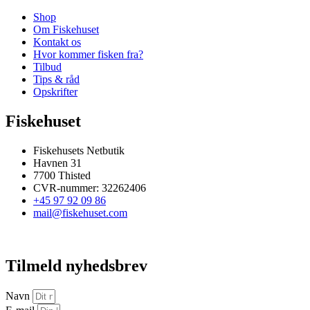
Shop
Om Fiskehuset
Kontakt os
Hvor kommer fisken fra?
Tilbud
Tips & råd
Opskrifter
Fiskehuset
Fiskehusets Netbutik
Havnen 31
7700 Thisted
CVR-nummer: 32262406
+45 97 92 09 86
mail@fiskehuset.com
Tilmeld nyhedsbrev
Navn