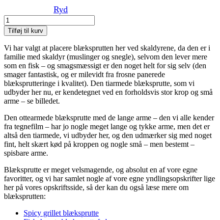
Ryd
Blæksprutte
(tiarmet)
Tilføj til kurv
antal
Vi har valgt at placere blæksprutten her ved skaldyrene, da den er i
familie med skaldyr (muslinger og snegle), selvom den lever mere
som en fisk – og smagsmæssigt er den noget helt for sig selv (den
smager fantastisk, og er milevidt fra frosne panerede
blæksprutteringe i kvalitet). Den tiarmede blæksprutte, som vi
udbyder her nu, er kendetegnet ved en forholdsvis stor krop og små
arme – se billedet.
Den ottearmede blæksprutte med de lange arme – den vi alle kender
fra tegnefilm – har jo nogle meget lange og tykke arme, men det er
altså den tiarmede, vi udbyder her, og den udmærker sig med noget
fint, helt skært kød på kroppen og nogle små – men bestemt –
spisbare arme.
Blæksprutte er meget velsmagende, og absolut en af vore egne
favoritter, og vi har samlet nogle af vore egne yndlingsopskrifter lige
her på vores opskriftsside, så der kan du også læse mere om
blæksprutten:
Spicy grillet blæksprutte