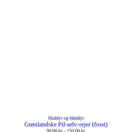
Skaldyr og bløddyr
Grønlandske Pil-selv-rejer (frost)
90,00
kr.
-
150,00
kr.