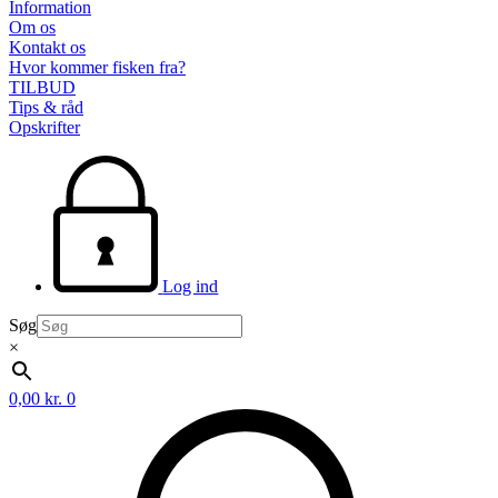
Information
Om os
Kontakt os
Hvor kommer fisken fra?
TILBUD
Tips & råd
Opskrifter
Log ind
Søg
×
0,00
kr.
0