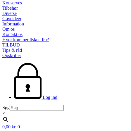
Konserves
Tilbehør
Diverse
Gaveidéer
Information
Om os
Kontakt os
Hvor kommer fisken fra?
TILBUD
Tips & råd
Opskrifter
Log ind
Søg
×
0,00
kr.
0