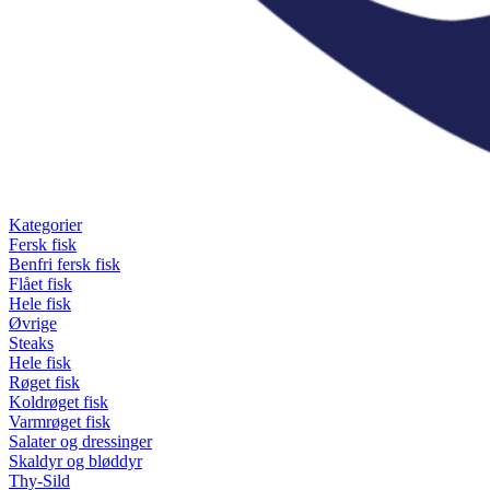
Kategorier
Fersk fisk
Benfri fersk fisk
Flået fisk
Hele fisk
Øvrige
Steaks
Hele fisk
Røget fisk
Koldrøget fisk
Varmrøget fisk
Salater og dressinger
Skaldyr og bløddyr
Thy-Sild