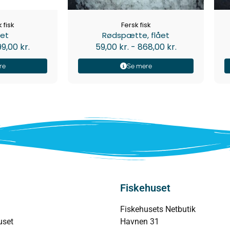
 fisk
Fersk fisk
let
Rødspætte, flået
99,00
kr.
59,00
kr.
-
868,00
kr.
re
Se mere
Fiskehuset
Fiskehusets Netbutik
uset
Havnen 31