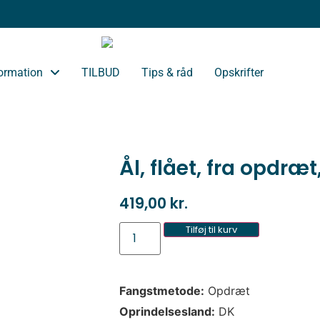
ormation
TILBUD
Tips & råd
Opskrifter
Ål, flået, fra opdræt
419,00
kr.
Tilføj til kurv
Fangstmetode:
Opdræt
Oprindelsesland:
DK