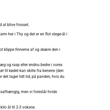
d at blive frosset.
m her i Thy og det er en flot stege-ål i
lot klippe finnerne af og skære den i
i æg og rasp eller endnu bedre i vores
 til kødet kan skille fra benene (den
r det tager lidt tid, på panden, hvis du
gnsafhængig, men vi foreslår hvide
kilo ål til 2-3 voksne.