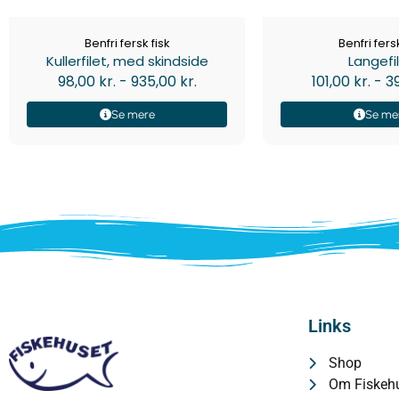
Benfri fersk fisk
Benfri fersk
Kullerfilet, med skindside
Langefi
98,00
kr.
-
935,00
kr.
101,00
kr.
-
3
Se mere
Se me
Links
Shop
Om Fiskeh