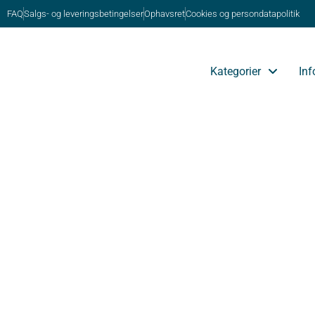
FAQ
Salgs- og leveringsbetingelser
Ophavsret
Cookies og persondatapolitik
Kategorier
Inf