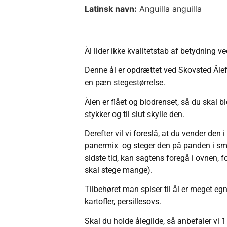
Latinsk navn:
Anguilla anguilla
Ål lider ikke kvalitetstab af betydning ve
Denne ål er opdrættet ved Skovsted Ålefar
en pæn stegestørrelse.
Ålen er flået og blodrenset, så du skal b
stykker og til slut skylle den.
Derefter vil vi foreslå, at du vender den 
panermix og steger den på panden i smør
sidste tid, kan sagtens foregå i ovnen, fo
skal stege mange).
Tilbehøret man spiser til ål er meget e
kartofler, persillesovs.
Skal du holde ålegilde, så anbefaler vi 1 